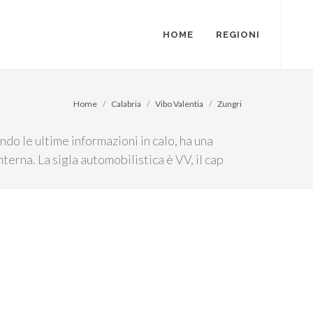
HOME
REGIONI
Home
Calabria
Vibo Valentia
Zungri
ndo le ultime informazioni in calo, ha una
terna. La sigla automobilistica è VV, il cap