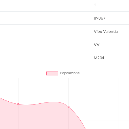
1
89867
Vibo Valentia
VV
M204