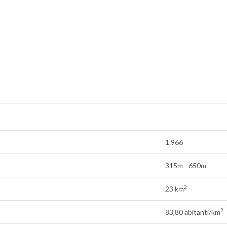
1.966
315m - 650m
2
23 km
2
83,80 abitanti/km