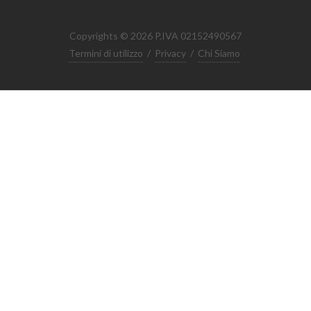
Copyrights © 2026 P.IVA 02152490567
Termini di utilizzo
/
Privacy
/
Chi Siamo