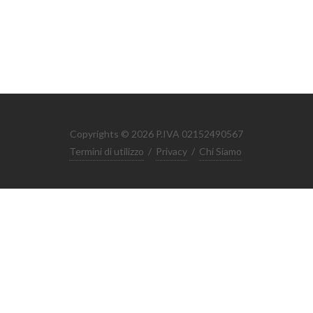
Copyrights © 2026 P.IVA 02152490567
Termini di utilizzo
/
Privacy
/
Chi Siamo