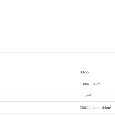
3.456
138m - 847m
2
11 km
2
306,11 abitanti/km