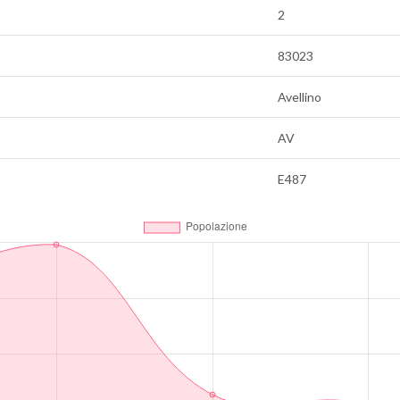
2
83023
Avellino
AV
E487