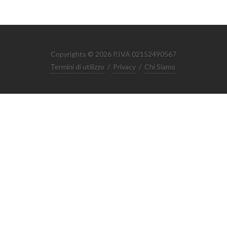
Copyrights © 2026 P.IVA 02152490567
Termini di utilizzo
/
Privacy
/
Chi Siamo