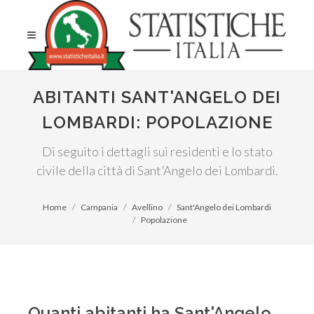
ABITANTI SANT'ANGELO DEI
LOMBARDI: POPOLAZIONE
Di seguito i dettagli sui residenti e lo stato
civile della città di Sant'Angelo dei Lombardi.
Home
Campania
Avellino
Sant'Angelo dei Lombardi
Popolazione
Quanti abitanti ha Sant'Angelo