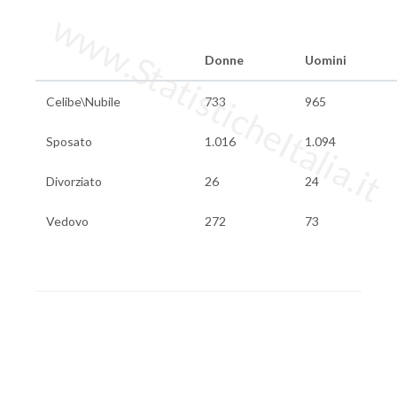
www.StatisticheItalia.it
Donne
Uomini
Celibe\Nubile
733
965
Sposato
1.016
1.094
Divorziato
26
24
Vedovo
272
73