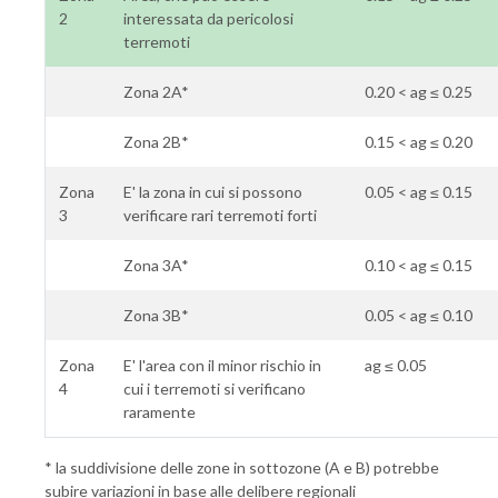
2
interessata da pericolosi
terremoti
Zona 2A*
0.20 < ag ≤ 0.25
Zona 2B*
0.15 < ag ≤ 0.20
Zona
E' la zona in cui si possono
0.05 < ag ≤ 0.15
3
verificare rari terremoti forti
Zona 3A*
0.10 < ag ≤ 0.15
Zona 3B*
0.05 < ag ≤ 0.10
Zona
E' l'area con il minor rischio in
ag ≤ 0.05
4
cui i terremoti si verificano
raramente
* la suddivisione delle zone in sottozone (A e B) potrebbe
subire variazioni in base alle delibere regionali