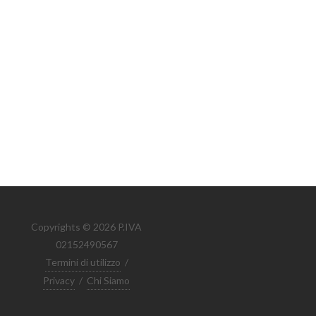
Copyrights © 2026 P.IVA
02152490567
Termini di utilizzo
/
Privacy
/
Chi Siamo