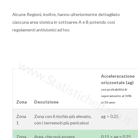
Alcune Regioni, inoltre, hanno ulteriormente dettagliato
ciascuna area sismica in sottoaree A e B potendo così
regolamenti antisismici ad hoc
www.StatisticheItalia.it
Accelerezazione
orizzontale (ag)
con probabilità di
superamento al 10%
Zona
Descrizione
in 50 anni
Zona
Zona con il rischio più elevato,
ag > 0.25
1
con i terremoti più pericolosi
Zona
Area, che può essere
0.15 < ag ≤ 0.25