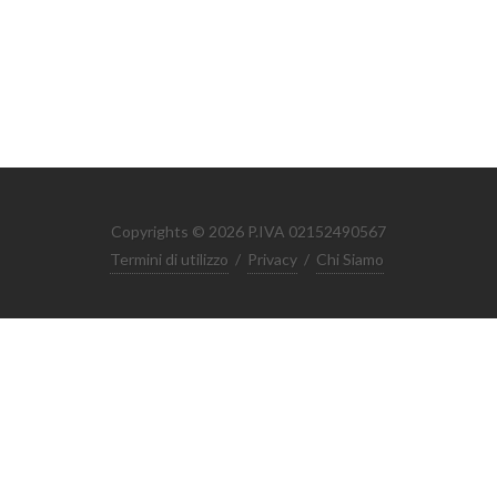
Copyrights © 2026 P.IVA 02152490567
Termini di utilizzo
/
Privacy
/
Chi Siamo