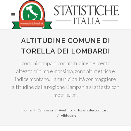
ALTITUDINE COMUNE DI
TORELLA DEI LOMBARDI
I comuni campani con altitudine del cento,
altezza minima e massima, zona altimetrica e
indice montano. La municipalità con maggiore
altitudine della regione Campania si attesta con
metri s.l.m.
Home
Campania
Avellino
Torella dei Lombardi
Altitudine