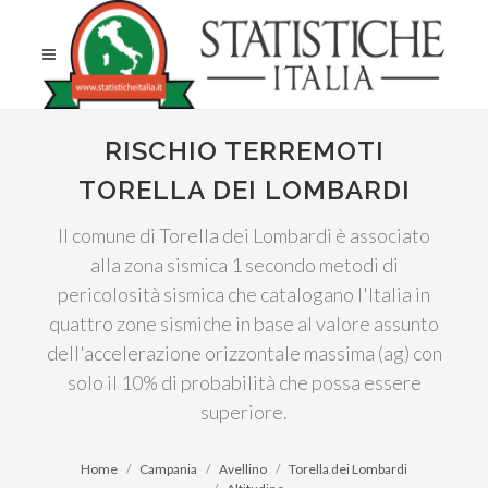
RISCHIO TERREMOTI
TORELLA DEI LOMBARDI
Il comune di Torella dei Lombardi è associato
alla zona sismica 1 secondo metodi di
pericolosità sismica che catalogano l'Italia in
quattro zone sismiche in base al valore assunto
dell'accelerazione orizzontale massima (ag) con
solo il 10% di probabilità che possa essere
superiore.
Home
Campania
Avellino
Torella dei Lombardi