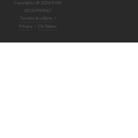
Copyrights © 2026 P.IVA
02152490567
Termini di utilizzo
/
Privacy
/
Chi Siamo