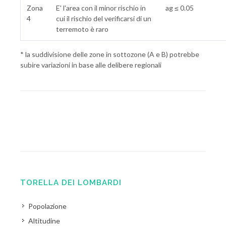
Zona
E' l'area con il minor rischio in
ag ≤ 0.05
4
cui il rischio del verificarsi di un
terremoto è raro
* la suddivisione delle zone in sottozone (A e B) potrebbe
subire variazioni in base alle delibere regionali
TORELLA DEI LOMBARDI
Popolazione
Altitudine