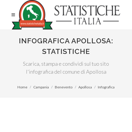
INFOGRAFICA APOLLOSA:
STATISTICHE
Scarica, stampa e condividi sul tuo sito
l'infografica del comune di Apollosa
Home
Campania
Benevento
Apollosa
Infografica