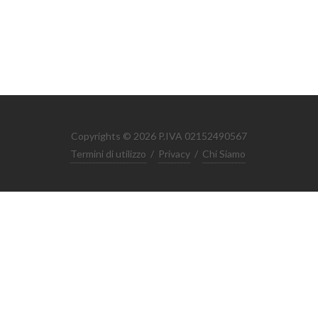
Copyrights © 2026 P.IVA 02152490567
Termini di utilizzo
/
Privacy
/
Chi Siamo