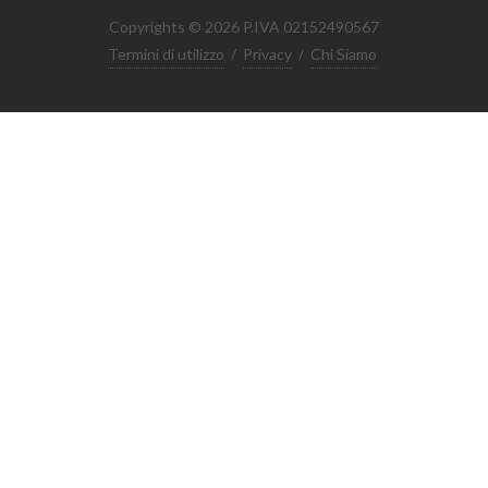
Copyrights © 2026 P.IVA 02152490567
Termini di utilizzo
/
Privacy
/
Chi Siamo