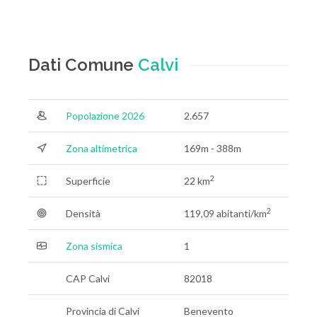
Dati Comune
Calvi
Popolazione 2026
2.657
Zona altimetrica
169m - 388m
2
Superficie
22 km
2
Densità
119,09 abitanti/km
Zona sismica
1
CAP Calvi
82018
Provincia di Calvi
Benevento