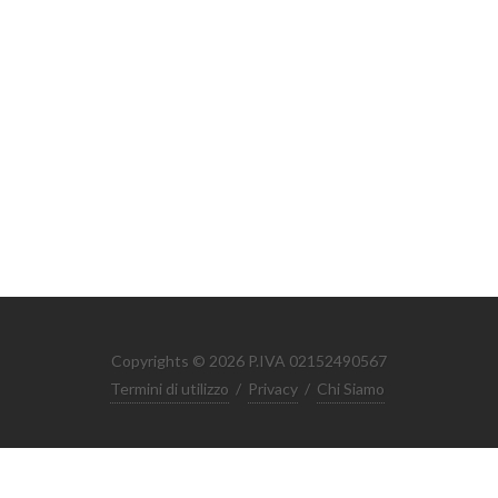
Copyrights © 2026 P.IVA 02152490567
Termini di utilizzo
/
Privacy
/
Chi Siamo