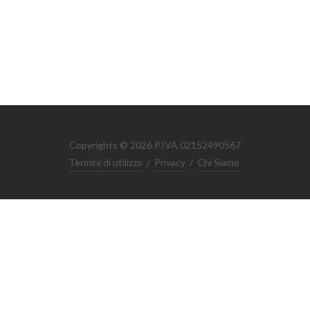
Copyrights © 2026 P.IVA 02152490567
Termini di utilizzo
/
Privacy
/
Chi Siamo