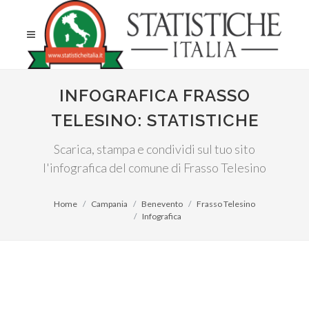
INFOGRAFICA FRASSO
TELESINO: STATISTICHE
Scarica, stampa e condividi sul tuo sito
l'infografica del comune di Frasso Telesino
Home
Campania
Benevento
Frasso Telesino
Infografica