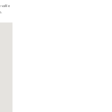
 valli e
o.