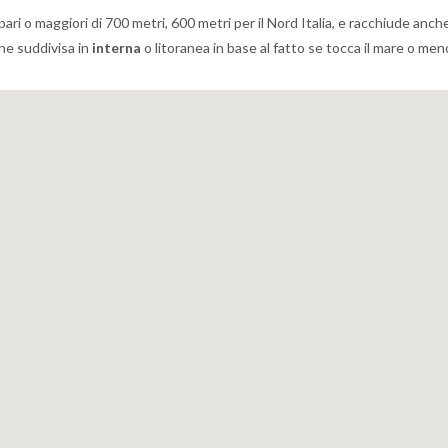
i pari o maggiori di 700 metri, 600 metri per il Nord Italia, e racchiude anche
ene suddivisa in
interna
o litoranea in base al fatto se tocca il mare o men