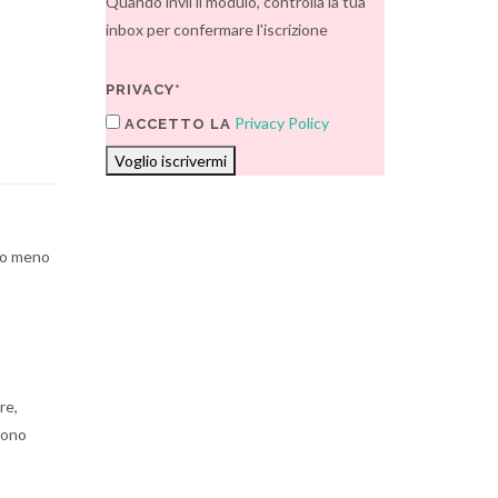
Quando invii il modulo, controlla la tua
inbox per confermare l'iscrizione
PRIVACY*
Privacy Policy
ACCETTO LA
Voglio iscrivermi
a o meno
re,
gono