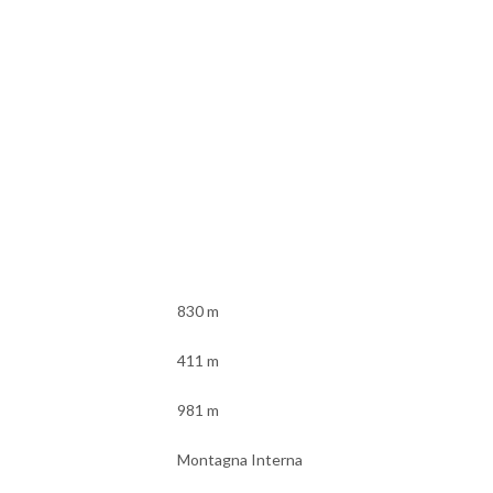
830 m
411 m
981 m
Montagna Interna