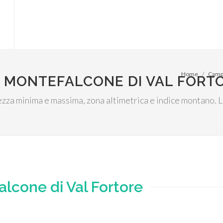
Home
Camp
I MONTEFALCONE DI VAL FORT
tezza minima e massima, zona altimetrica e indice montano. 
lcone di Val Fortore