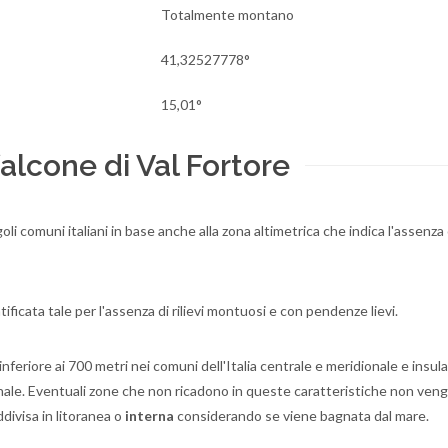
Totalmente montano
41,32527778°
15,01°
alcone di Val Fortore
oli comuni italiani in base anche alla zona altimetrica che indica l'assenz
ificata tale per l'assenza di rilievi montuosi e con pendenze lievi.
nferiore ai 700 metri nei comuni dell'Italia centrale e meridionale e insula
rionale. Eventuali zone che non ricadono in queste caratteristiche non ven
divisa in litoranea o
interna
considerando se viene bagnata dal mare.