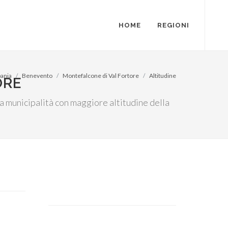
HOME
REGIONI
ania
Benevento
Montefalcone di Val Fortore
Altitudine
ORE
La municipalità con maggiore altitudine della