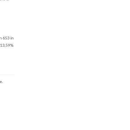
n 653 in
l 13,59%
e.