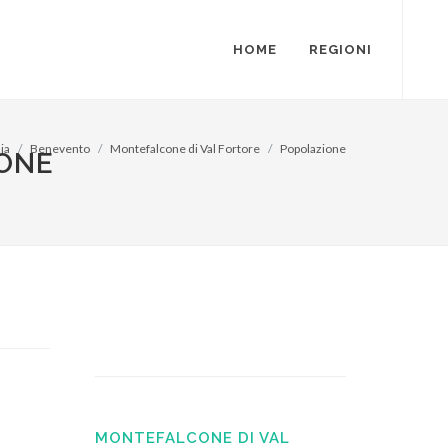
HOME
REGIONI
ia
Benevento
Montefalcone di Val Fortore
Popolazione
IONE
MONTEFALCONE DI VAL