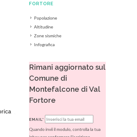
FORTORE
Popolazione
Altitudine
Zone sismiche
Infografica
Rimani aggiornato sul
Comune di
Montefalcone di Val
Fortore
orica
EMAIL*
Quando invii il modulo, controlla la tua
inbox per confermare l'iscrizione