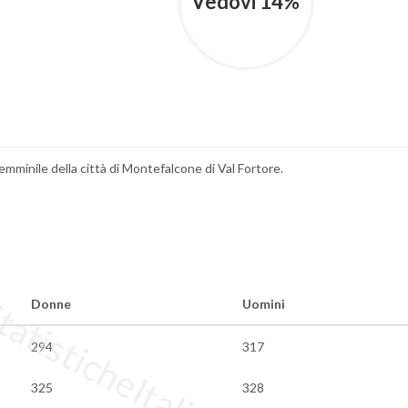
Vedovi 14%
femminile della città di Montefalcone di Val Fortore.
tisticheItalia.it
Donne
Uomini
294
317
325
328