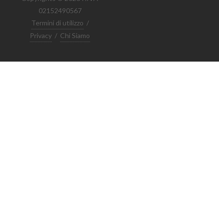
02152490567
Termini di utilizzo
/
Privacy
/
Chi Siamo