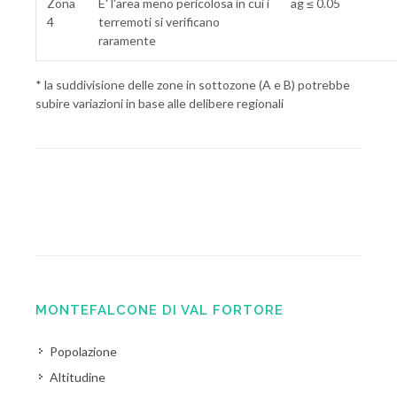
Zona
E' l'area meno pericolosa in cui i
ag ≤ 0.05
4
terremoti si verificano
raramente
* la suddivisione delle zone in sottozone (A e B) potrebbe
subire variazioni in base alle delibere regionali
MONTEFALCONE DI VAL FORTORE
Popolazione
Altitudine