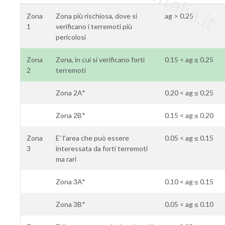
Zona
Zona più rischiosa, dove si
ag > 0.25
1
verificano i terremoti più
pericolosi
Zona
Zona, in cui si verificano forti
0.15 < ag ≤ 0.25
2
terremoti
Zona 2A*
0.20 < ag ≤ 0.25
Zona 2B*
0.15 < ag ≤ 0.20
Zona
E' l'area che può essere
0.05 < ag ≤ 0.15
3
interessata da forti terremoti
ma rari
Zona 3A*
0.10 < ag ≤ 0.15
Zona 3B*
0.05 < ag ≤ 0.10