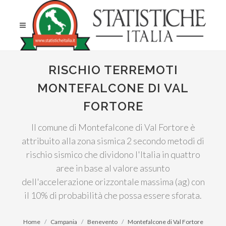
RISCHIO TERREMOTI
MONTEFALCONE DI VAL
FORTORE
Il comune di Montefalcone di Val Fortore è
attribuito alla zona sismica 2 secondo metodi di
rischio sismico che dividono l'Italia in quattro
aree in base al valore assunto
dell'accelerazione orizzontale massima (ag) con
il 10% di probabilità che possa essere sforata.
Home
Campania
Benevento
Montefalcone di Val Fortore