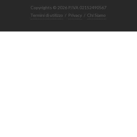
Copyrights © 2026 P.IVA 02152490567
Termini di utilizzo
/
Privacy
/
Chi Siamo