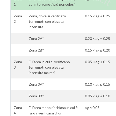
1
con i terremoti più pericolosi
Zona
Zona, dove si verificato i
0.15 < ag ≤ 0.25
2
terremoti con elevata
intensità
Zona 2A*
0.20 < ag ≤ 0.25
Zona 2B*
0.15 < ag ≤ 0.20
Zona
E' l'area in cui si verificano
0.05 < ag ≤ 0.15
3
terremoti con elevata
intensità ma rari
Zona 3A*
0.10 < ag ≤ 0.15
Zona 3B*
0.05 < ag ≤ 0.10
Zona
E' l'area meno rischiosa in cui è
ag ≤ 0.05
4
raro il verificarsi di un