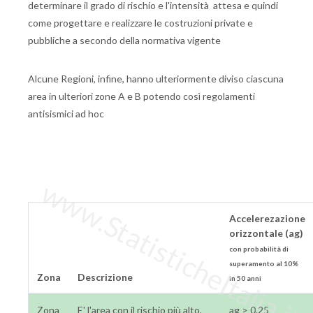
determinare il grado di rischio e l'intensità attesa e quindi
come progettare e realizzare le costruzioni private e
pubbliche a secondo della normativa vigente
Alcune Regioni, infine, hanno ulteriormente diviso ciascuna
area in ulteriori zone A e B potendo così regolamenti
antisismici ad hoc
www.StatisticheItalia.it
Accelerezazione
orizzontale (ag)
con probabilità di
superamento al 10%
Zona
Descrizione
in 50 anni
Zona
E' l'area con il rischio più alto,
ag > 0.25