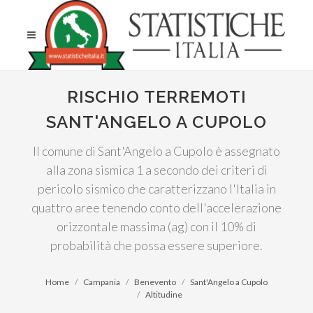
RISCHIO TERREMOTI
SANT'ANGELO A CUPOLO
Il comune di Sant'Angelo a Cupolo è assegnato
alla zona sismica 1 a secondo dei criteri di
pericolo sismico che caratterizzano l'Italia in
quattro aree tenendo conto dell'accelerazione
orizzontale massima (ag) con il 10% di
probabilità che possa essere superiore.
Home
Campania
Benevento
Sant'Angelo a Cupolo
Altitudine