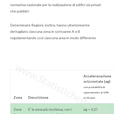
normativa nazionale per la realizzazione di edifici sia privati
che pubblici
Determinate Regioni, inoltre, hanno ulteriormente
dettagliato ciascuna zona in sottoaree A e B
regolamentando così ciascuna area in modo differente
www.StatisticheItalia.it
Accelerezazione
orizzontale (ag)
con probabilità di
superamento al 10%
Zona
Descrizione
in 50 anni
Zona
E' la zona più rischiosa, con i
ag > 0.25