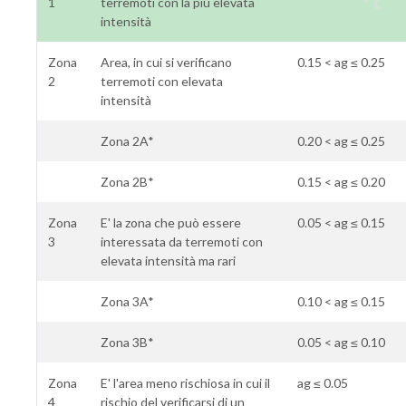
1
terremoti con la più elevata
intensità
Zona
Area, in cui si verificano
0.15 < ag ≤ 0.25
2
terremoti con elevata
intensità
Zona 2A*
0.20 < ag ≤ 0.25
Zona 2B*
0.15 < ag ≤ 0.20
Zona
E' la zona che può essere
0.05 < ag ≤ 0.15
3
interessata da terremoti con
elevata intensità ma rari
Zona 3A*
0.10 < ag ≤ 0.15
Zona 3B*
0.05 < ag ≤ 0.10
Zona
E' l'area meno rischiosa in cui il
ag ≤ 0.05
4
rischio del verificarsi di un