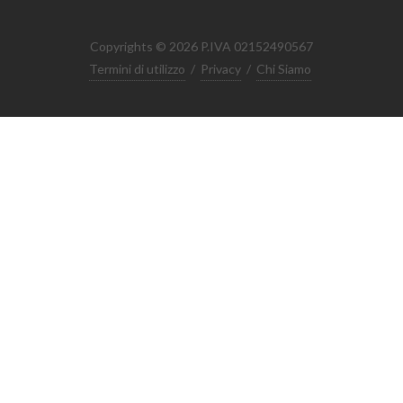
Copyrights © 2026 P.IVA 02152490567
Termini di utilizzo
/
Privacy
/
Chi Siamo