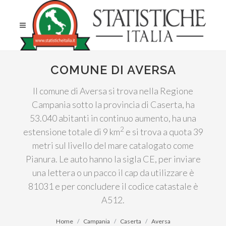
COMUNE DI AVERSA
Il comune di Aversa si trova nella Regione
Campania sotto la provincia di Caserta, ha
53.040 abitanti in continuo aumento, ha una
2
estensione totale di 9 km
e si trova a quota 39
metri sul livello del mare catalogato come
Pianura. Le auto hanno la sigla CE, per inviare
una lettera o un pacco il cap da utilizzare è
81031 e per concludere il codice catastale è
A512.
Home
Campania
Caserta
Aversa