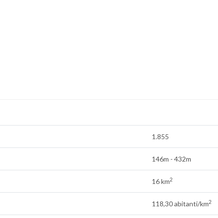
1.855
146m - 432m
2
16 km
2
118,30 abitanti/km