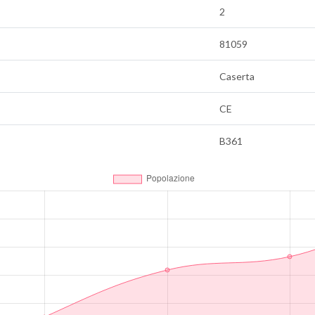
2
81059
Caserta
CE
B361