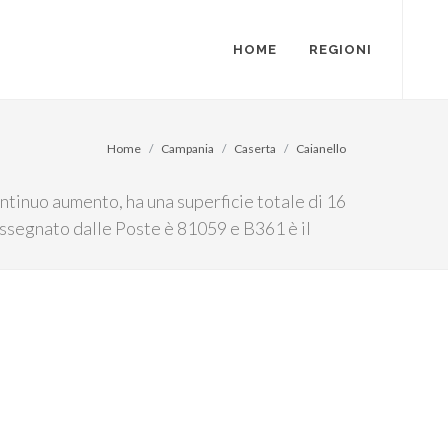
HOME
REGIONI
Home
Campania
Caserta
Caianello
ntinuo aumento, ha una superficie totale di 16
p assegnato dalle Poste è 81059 e B361 è il