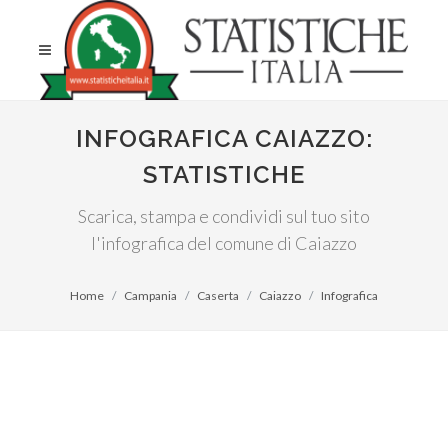
INFOGRAFICA CAIAZZO:
STATISTICHE
Scarica, stampa e condividi sul tuo sito
l'infografica del comune di Caiazzo
Home
Campania
Caserta
Caiazzo
Infografica