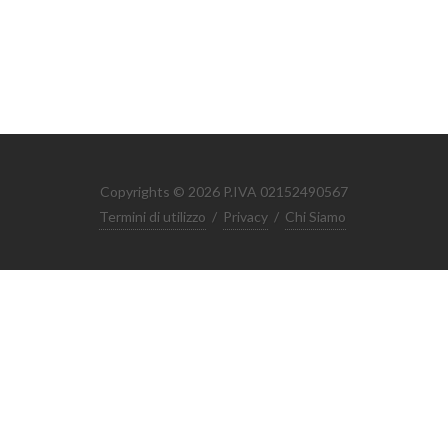
Copyrights © 2026 P.IVA 02152490567
Termini di utilizzo
/
Privacy
/
Chi Siamo