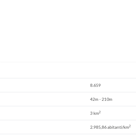
8.659
42m - 210m
2
3 km
2
2.985,86 abitanti/km