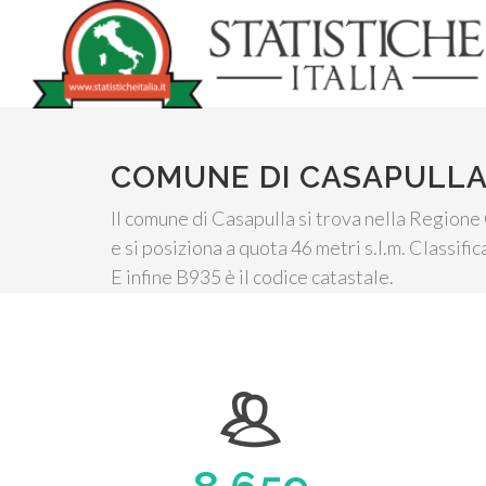
COMUNE DI CASAPULL
Il comune di Casapulla si trova nella Regione
e si posiziona a quota 46 metri s.l.m. Classif
E infine B935 è il codice catastale.