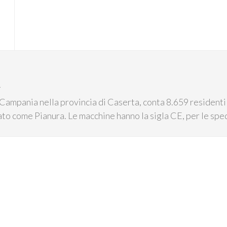
A
 Campania nella provincia di Caserta, conta 8.659 residenti
icato come Pianura. Le macchine hanno la sigla CE, per le sp