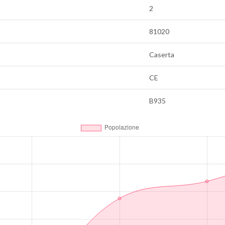
2
81020
Caserta
CE
B935