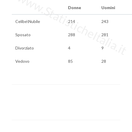
www.StatisticheItalia.it
Donne
Uomini
Celibe\Nubile
214
243
Sposato
288
281
Divorziato
4
9
Vedovo
85
28