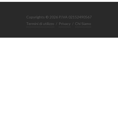
Copyrights © 2026 P.IVA 02152490567
Termini di utilizzo
/
Privacy
/
Chi Siamo