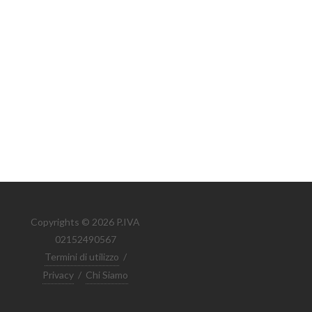
Copyrights © 2026 P.IVA
02152490567
Termini di utilizzo
/
Privacy
/
Chi Siamo