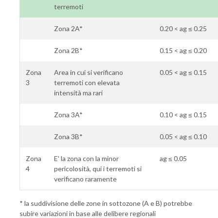
terremoti
Zona 2A*
0.20 < ag ≤ 0.25
Zona 2B*
0.15 < ag ≤ 0.20
Zona
Area in cui si verificano
0.05 < ag ≤ 0.15
3
terremoti con elevata
intensità ma rari
Zona 3A*
0.10 < ag ≤ 0.15
Zona 3B*
0.05 < ag ≤ 0.10
Zona
E' la zona con la minor
ag ≤ 0.05
4
pericolosità, qui i terremoti si
verificano raramente
* la suddivisione delle zone in sottozone (A e B) potrebbe
subire variazioni in base alle delibere regionali