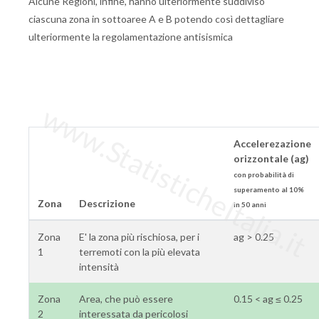
Alcune Regioni, infine, hanno ulteriormente suddiviso
ciascuna zona in sottoaree A e B potendo così dettagliare
ulteriormente la regolamentazione antisismica
www.StatisticheItalia.it
Accelerezazione
orizzontale (ag)
con probabilità di
superamento al 10%
Zona
Descrizione
in 50 anni
Zona
E' la zona più rischiosa, per i
ag > 0.25
1
terremoti con la più elevata
intensità
Zona
Area, che può essere
0.15 < ag ≤ 0.25
2
interessata da pericolosi