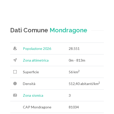
Dati Comune
Mondragone
Popolazione 2026
28.551
Zona altimetrica
0m - 813m
2
Superficie
56 km
2
Densità
512,40 abitanti/km
Zona sismica
3
CAP Mondragone
81034