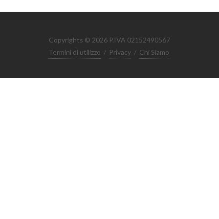
Copyrights © 2026 P.IVA 02152490567
Termini di utilizzo
/
Privacy
/
Chi Siamo