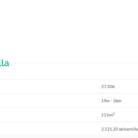
lla
27.306
19m - 36m
2
11 km
2.521,33 abitanti/