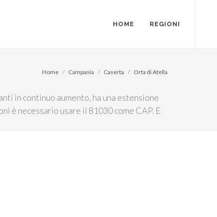
HOME
REGIONI
Home
Campania
Caserta
Orta di Atella
tanti in continuo aumento, ha una estensione
zioni è necessario usare il 81030 come CAP. E