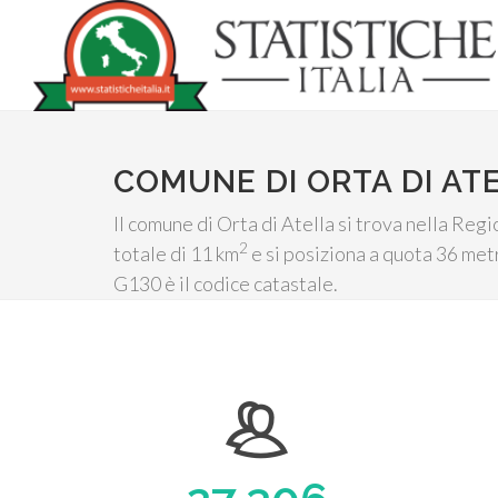
COMUNE DI ORTA DI AT
Il comune di Orta di Atella si trova nella Re
2
totale di 11 km
e si posiziona a quota 36 metr
G130 è il codice catastale.