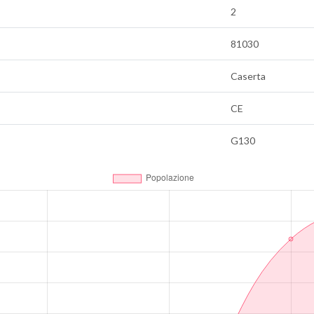
2
81030
Caserta
CE
G130