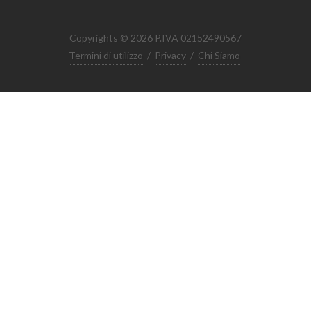
Copyrights © 2026 P.IVA 02152490567
Termini di utilizzo
/
Privacy
/
Chi Siamo