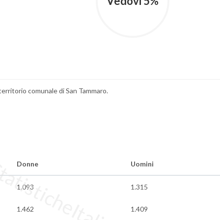
Vedovi 5%
l territorio comunale di San Tammaro.
tisticheItalia.it
Donne
Uomini
1.093
1.315
1.462
1.409