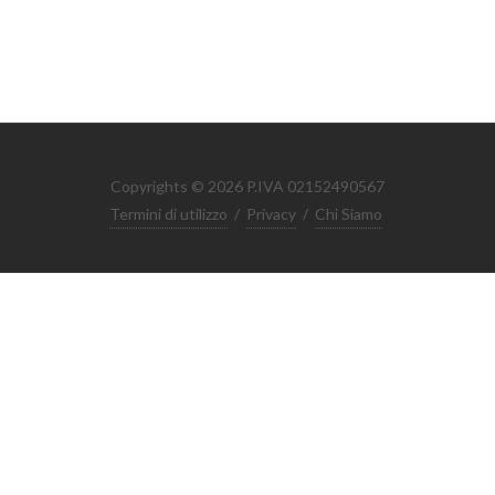
Copyrights © 2026 P.IVA 02152490567
Termini di utilizzo
/
Privacy
/
Chi Siamo