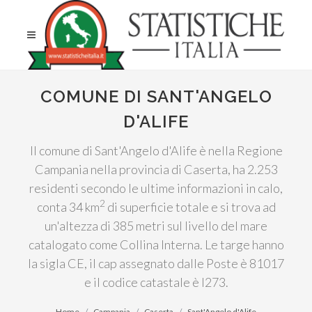
COMUNE DI SANT'ANGELO
D'ALIFE
Il comune di Sant'Angelo d'Alife è nella Regione
Campania nella provincia di Caserta, ha 2.253
residenti secondo le ultime informazioni in calo,
2
conta 34 km
di superficie totale e si trova ad
un'altezza di 385 metri sul livello del mare
catalogato come Collina Interna. Le targe hanno
la sigla CE, il cap assegnato dalle Poste è 81017
e il codice catastale è I273.
Home
Campania
Caserta
Sant'Angelo d'Alife