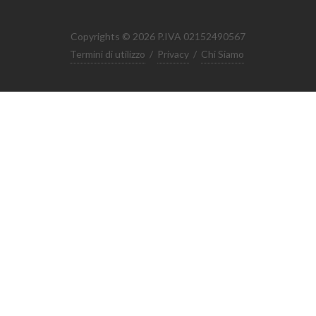
Copyrights © 2026 P.IVA 02152490567
Termini di utilizzo
/
Privacy
/
Chi Siamo