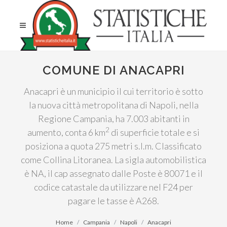
COMUNE DI ANACAPRI
Anacapri è un municipio il cui territorio è sotto
la nuova città metropolitana di Napoli, nella
Regione Campania, ha 7.003 abitanti in
2
aumento, conta 6 km
di superficie totale e si
posiziona a quota 275 metri s.l.m. Classificato
come Collina Litoranea. La sigla automobilistica
è NA, il cap assegnato dalle Poste è 80071 e il
codice catastale da utilizzare nel F24 per
pagare le tasse è A268.
Home
Campania
Napoli
Anacapri