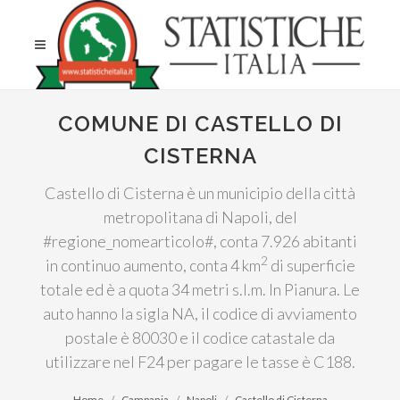
COMUNE DI CASTELLO DI
CISTERNA
Castello di Cisterna è un municipio della città
metropolitana di Napoli, del
#regione_nomearticolo#, conta 7.926 abitanti
2
in continuo aumento, conta 4 km
di superficie
totale ed è a quota 34 metri s.l.m. In Pianura. Le
auto hanno la sigla NA, il codice di avviamento
postale è 80030 e il codice catastale da
utilizzare nel F24 per pagare le tasse è C188.
Home
Campania
Napoli
Castello di Cisterna