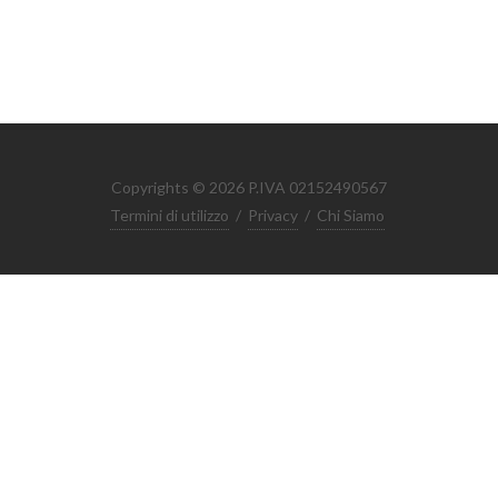
Copyrights © 2026 P.IVA 02152490567
Termini di utilizzo
/
Privacy
/
Chi Siamo