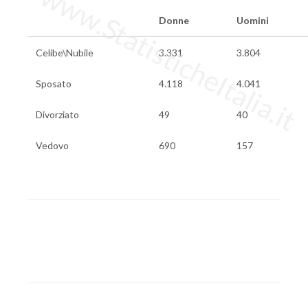
www.StatisticheItalia.it
Donne
Uomini
Celibe\Nubile
3.331
3.804
Sposato
4.118
4.041
Divorziato
49
40
Vedovo
690
157