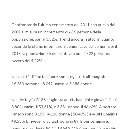
Confrontando l'ultimo censimento del 2011 con quello del
2001 si misura un incremento di 636 persone della
popolazione, pari al 3,32%. Trend ancora in atto, in quanto
secondo le ultime informazioni comunicate dai comuni per il
2018, la popolazione è cresciuta ancora di 522 persone,
ovvero del 4,22%.
Nella città di Frattaminore sono registrati all'anagrafe
16.230 persone : 8.042 uomini e 8.188 donne.
Nel dettaglio 7.135 single tra adulti, bambini e giovani di cui
3.804 uomini, il 53,31%, e 3.331 donne, il 46,69%. A portare
l'anello sono 8.159 : 4.118 donne ( 50,47% ) e 4.041 uomini (
49,53% ), invece i divorziati sono in 89. E per terminare, il
numero di vedovi è 847, il 18,54% ( 157 persone) è maschio