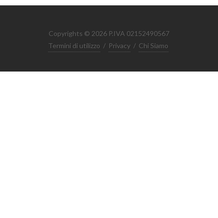
Copyrights © 2026 P.IVA 02152490567
Termini di utilizzo
/
Privacy
/
Chi Siamo