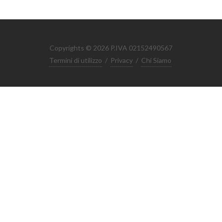
Copyrights © 2026 P.IVA 02152490567
Termini di utilizzo
/
Privacy
/
Chi Siamo