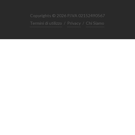
Copyrights © 2026 P.IVA 02152490567
Termini di utilizzo
/
Privacy
/
Chi Siamo