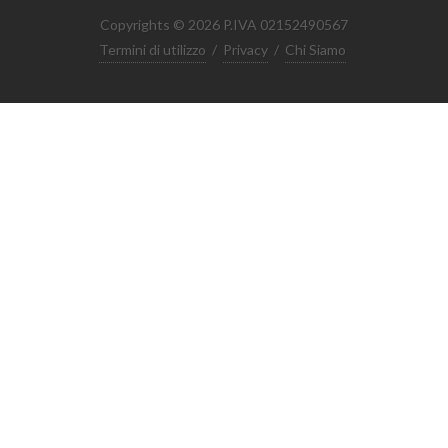
Copyrights © 2026 P.IVA 02152490567
Termini di utilizzo
/
Privacy
/
Chi Siamo