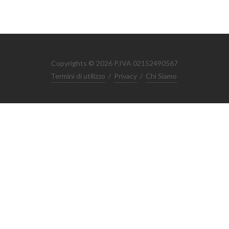
Copyrights © 2026 P.IVA 02152490567
Termini di utilizzo
/
Privacy
/
Chi Siamo