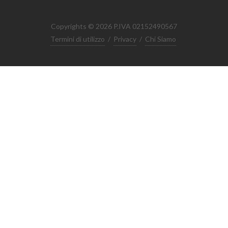
Copyrights © 2026 P.IVA 02152490567
Termini di utilizzo
/
Privacy
/
Chi Siamo