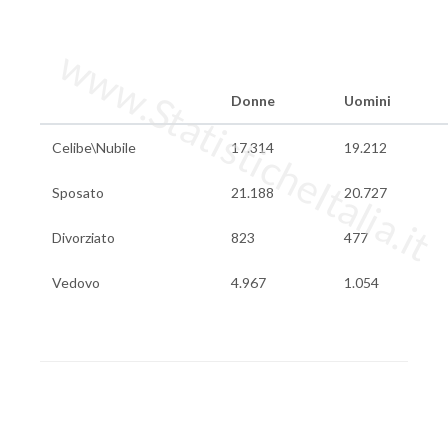
www.StatisticheItalia.it
Donne
Uomini
Celibe\Nubile
17.314
19.212
Sposato
21.188
20.727
Divorziato
823
477
Vedovo
4.967
1.054