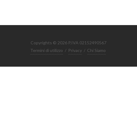
Copyrights © 2026 P.IVA 02152490567
Termini di utilizzo
/
Privacy
/
Chi Siamo