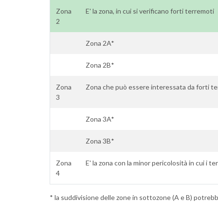
Zona
E' la zona, in cui si verificano forti terremoti
2
Zona 2A*
Zona 2B*
Zona
Zona che può essere interessata da forti te
3
Zona 3A*
Zona 3B*
Zona
E' la zona con la minor pericolosità in cui i 
4
* la suddivisione delle zone in sottozone (A e B) potrebbe