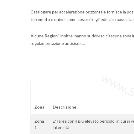
Catalogare per accelerazione orizzontale fornisce la possi
terremoto e quindi come costruire gli edifici in base all
Alcune Regioni, inoltre, hanno suddiviso ciascuna zona i
regolamentazione antisismica
www.Sta
Zona
Descrizione
Zona
E' l'area con il più elevato pericolo, in cui si
1
intensità