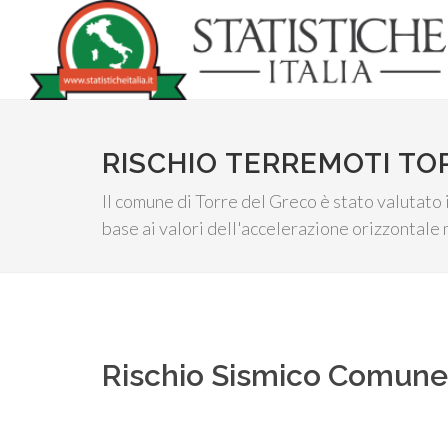
RISCHIO TERREMOTI TO
Il comune di Torre del Greco è stato valutato i
base ai valori dell'accelerazione orizzontale 
Rischio Sismico Comun