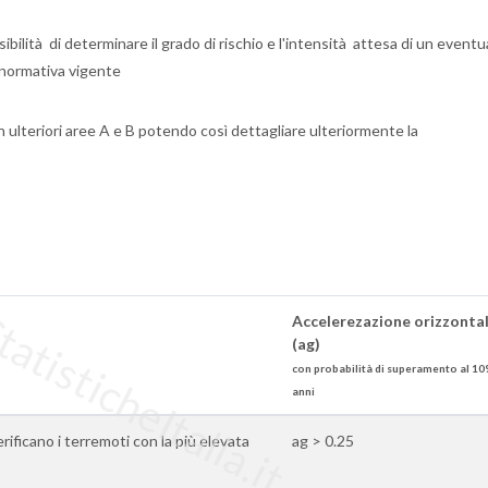
bilità di determinare il grado di rischio e l'intensità attesa di un eventu
a normativa vigente
n ulteriori aree A e B potendo così dettagliare ulteriormente la
tisticheItalia.it
Accelerezazione orizzonta
(ag)
con probabilità di superamento al 10
anni
 verificano i terremoti con la più elevata
ag > 0.25