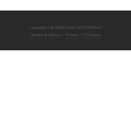
Copyrights © 2026 P.IVA 02152490567
Termini di utilizzo
/
Privacy
/
Chi Siamo