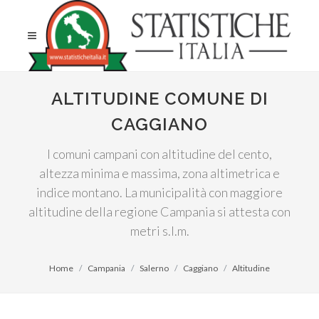
ALTITUDINE COMUNE DI
CAGGIANO
I comuni campani con altitudine del cento,
altezza minima e massima, zona altimetrica e
indice montano. La municipalità con maggiore
altitudine della regione Campania si attesta con
metri s.l.m.
Home
Campania
Salerno
Caggiano
Altitudine