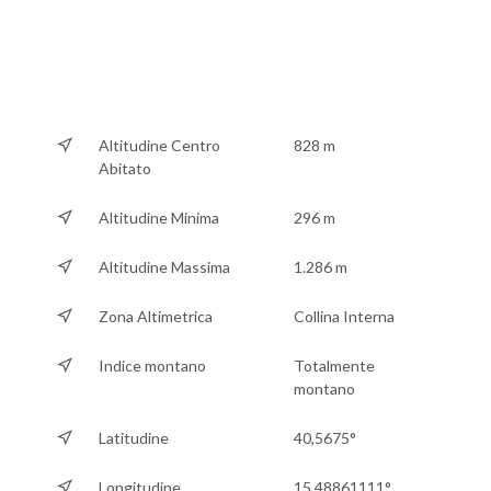
Altitudine Centro
828 m
Abitato
Altitudine Minima
296 m
Altitudine Massima
1.286 m
Zona Altimetrica
Collina Interna
Indice montano
Totalmente
montano
Latitudine
40,5675°
Longitudine
15,48861111°