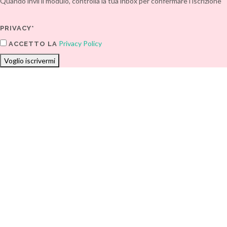
Quando invii il modulo, controlla la tua inbox per confermare l'iscrizione
PRIVACY*
Privacy Policy
ACCETTO LA
Voglio iscrivermi