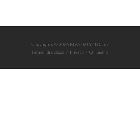
Copyrights © 2026 P.IVA 02152490567
Termini di utilizzo
/
Privacy
/
Chi Siamo