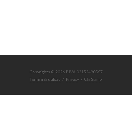
Copyrights © 2026 P.IVA 02152490567
Termini di utilizzo
/
Privacy
/
Chi Siamo