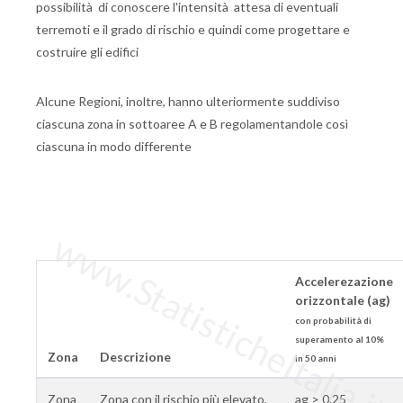
possibilità di conoscere l'intensità attesa di eventuali
terremoti e il grado di rischio e quindi come progettare e
costruire gli edifici
Alcune Regioni, inoltre, hanno ulteriormente suddiviso
ciascuna zona in sottoaree A e B regolamentandole così
ciascuna in modo differente
www.StatisticheItalia.it
Accelerezazione
orizzontale (ag)
con probabilità di
superamento al 10%
Zona
Descrizione
in 50 anni
Zona
Zona con il rischio più elevato,
ag > 0.25