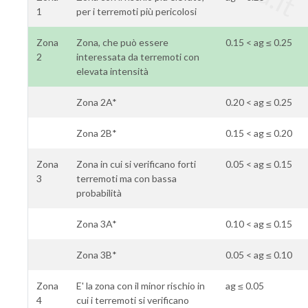
1
per i terremoti più pericolosi
Zona
Zona, che può essere
0.15 < ag ≤ 0.25
2
interessata da terremoti con
elevata intensità
Zona 2A*
0.20 < ag ≤ 0.25
Zona 2B*
0.15 < ag ≤ 0.20
Zona
Zona in cui si verificano forti
0.05 < ag ≤ 0.15
3
terremoti ma con bassa
probabilità
Zona 3A*
0.10 < ag ≤ 0.15
Zona 3B*
0.05 < ag ≤ 0.10
Zona
E' la zona con il minor rischio in
ag ≤ 0.05
4
cui i terremoti si verificano