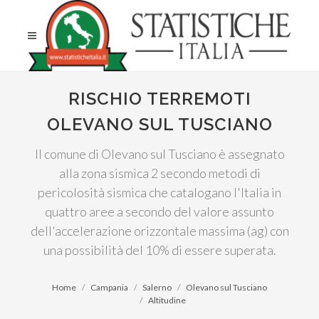
RISCHIO TERREMOTI
OLEVANO SUL TUSCIANO
Il comune di Olevano sul Tusciano è assegnato
alla zona sismica 2 secondo metodi di
pericolosità sismica che catalogano l'Italia in
quattro aree a secondo del valore assunto
dell'accelerazione orizzontale massima (ag) con
una possibilità del 10% di essere superata.
Home
Campania
Salerno
Olevano sul Tusciano
Altitudine