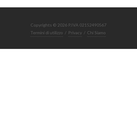
Copyrights © 2026 P.IVA 02152490567
Termini di utilizzo
/
Privacy
/
Chi Siamo