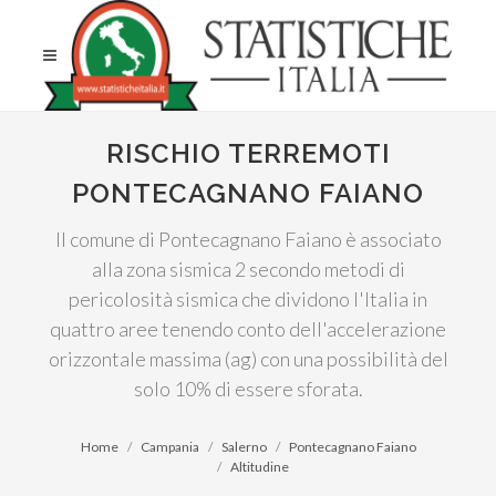
RISCHIO TERREMOTI
PONTECAGNANO FAIANO
Il comune di Pontecagnano Faiano è associato
alla zona sismica 2 secondo metodi di
pericolosità sismica che dividono l'Italia in
quattro aree tenendo conto dell'accelerazione
orizzontale massima (ag) con una possibilità del
solo 10% di essere sforata.
Home
Campania
Salerno
Pontecagnano Faiano
Altitudine