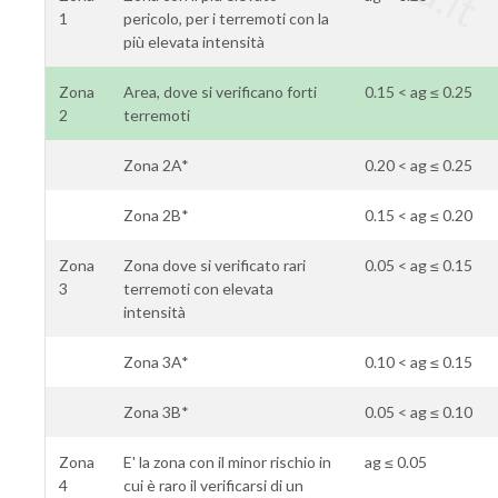
1
pericolo, per i terremoti con la
più elevata intensità
Zona
Area, dove si verificano forti
0.15 < ag ≤ 0.25
2
terremoti
Zona 2A*
0.20 < ag ≤ 0.25
Zona 2B*
0.15 < ag ≤ 0.20
Zona
Zona dove si verificato rari
0.05 < ag ≤ 0.15
3
terremoti con elevata
intensità
Zona 3A*
0.10 < ag ≤ 0.15
Zona 3B*
0.05 < ag ≤ 0.10
Zona
E' la zona con il minor rischio in
ag ≤ 0.05
4
cui è raro il verificarsi di un