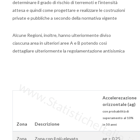
determinare il grado di rischio di terremoti e l'intensità
attesa e quindi come progettare e realizzare le costruzioni
private e pubbliche a secondo della normativa vigente
Alcune Regioni, inoltre, hanno ulteriormente diviso
ciascuna area in ulteriori aree A e B potendo così
dettagliare ulteriormente la regolamentazione antisismica
www.StatisticheItalia.it
Accelerezazione
orizzontale (ag)
con probabilità di
superamento al 10%
Zona
Descrizione
in 50 anni
Zona
Zona con il più elevato
ag > 0.25