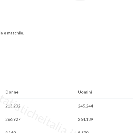
le e maschile.
tisticheitalia.it
Donne
Uomini
213.232
245.244
266.927
264.189
9.160
5.530