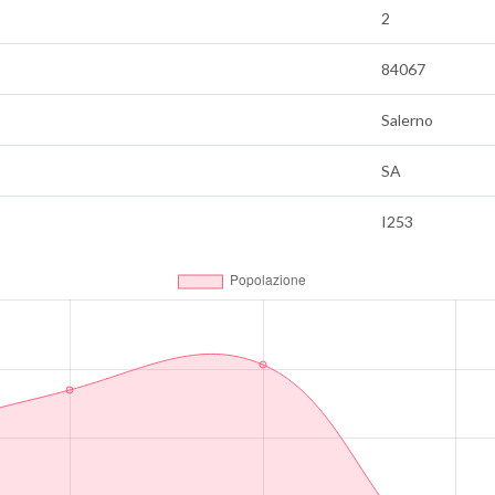
2
84067
Salerno
SA
I253