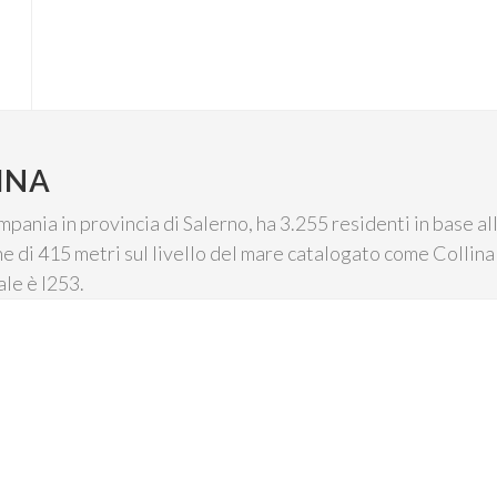
INA
ania in provincia di Salerno, ha 3.255 residenti in base al
ne di 415 metri sul livello del mare catalogato come Collina 
ale è I253.