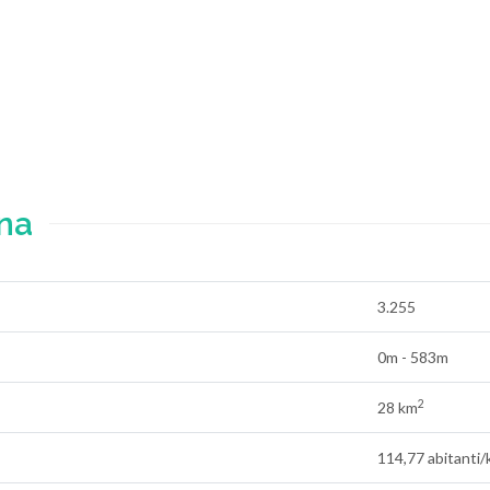
na
3.255
0m - 583m
2
28 km
114,77 abitanti