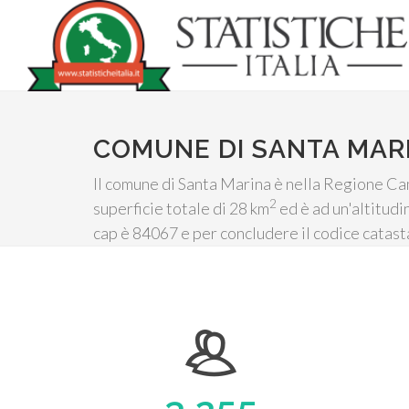
COMUNE DI SANTA MAR
Il comune di Santa Marina è nella Regione Camp
2
superficie totale di 28 km
ed è ad un'altitudi
cap è 84067 e per concludere il codice catast