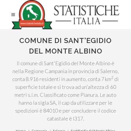
COMUNE DI SANT'EGIDIO
DEL MONTE ALBINO
Il comune di Sant'Egidio del Monte Albino è
nella Regione Campania in provincia di Salerno,
2
conta 8.916 residenti in aumento, conta 7 km
di
superficie totale e si trova ad un'altezza di 60
metri s.l.m. Classificato come Pianura. Le auto
hanno la sigla SA, il cap da utilizzare per le
spedizioni è 84010 e per concludere il codice
catastale è I317.
Home
Campania
Salerno
Sant'Egidio del Monte Albino