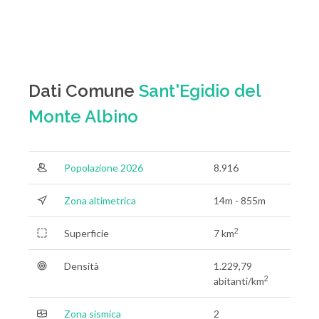
Dati Comune
Sant'Egidio del
Monte Albino
Popolazione 2026
8.916
Zona altimetrica
14m - 855m
2
Superficie
7 km
Densità
1.229,79
2
abitanti/km
Zona sismica
2