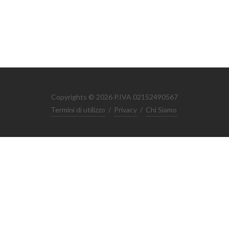
Copyrights © 2026 P.IVA 02152490567
Termini di utilizzo
/
Privacy
/
Chi Siamo