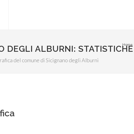
Home
O DEGLI ALBURNI: STATISTICHE
grafica del comune di Sicignano degli Alburni
fica