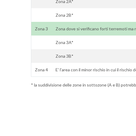
Zona 2A*
Zona 2B*
Zona 3
Zona dove si verificano forti terremoti ma r
Zona 3A*
Zona 3B*
Zona 4
E' l'area con il minor rischio in cui il rischio
* la suddivisione delle zone in sottozone (A e B) potrebbe