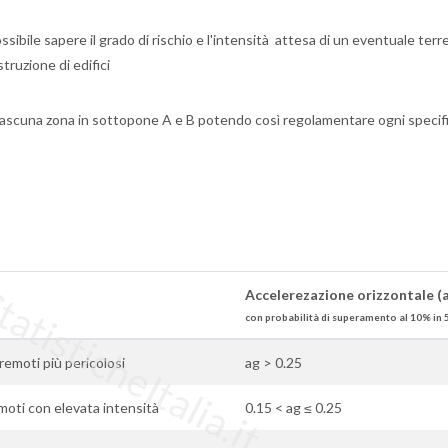
ssibile sapere il grado di rischio e l'intensità attesa di un eventuale ter
truzione di edifici
ciascuna zona in sottopone A e B potendo così regolamentare ogni specif
tisticheItalia.it
Accelerezazione orizzontale (
con probabilità di superamento al 10% in 
erremoti più pericolosi
ag > 0.25
moti con elevata intensità
0.15 < ag ≤ 0.25