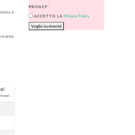
PRIVACY*
remoto e
Privacy Policy
ACCETTO LA
Voglio iscrivermi
ica area
ag)
50 anni