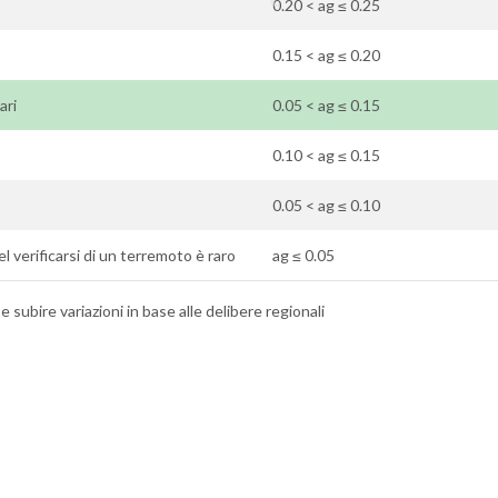
0.20 < ag ≤ 0.25
0.15 < ag ≤ 0.20
ari
0.05 < ag ≤ 0.15
0.10 < ag ≤ 0.15
0.05 < ag ≤ 0.10
 del verificarsi di un terremoto è raro
ag ≤ 0.05
 subire variazioni in base alle delibere regionali