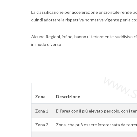
La classificazione per accelerazione orizzontale rende po
quindi adottare la rispettiva normativa vigente per la cos
Alcune Regioni, infine, hanno ulteriormente suddiviso 
in modo diverso
www.Sta
Zona
Descrizione
Zona 1
E' l'area con il più elevato pericolo, con i t
Zona 2
Zona, che può essere interessata da terre