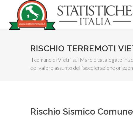
RISCHIO TERREMOTI VIE
Il comune di Vietri sul Mare è catalogato in z
del valore assunto dell'accelerazione orizzont
Rischio Sismico Comun